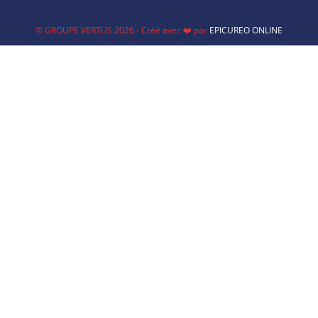
© GROUPE VERTUS 2026 - Créé avec ❤️ par
EPICUREO ONLINE